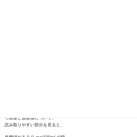
＝ 原尿量 × 原尿中のグルコース濃度
なので、
Y(mg) ＝ Z
(mL) × X(mg/100mL)
が成り立つ。
これを変形すると、
Z
(mL) ＝ Y(mg) ÷ X(mg/100mL)
となり、
１分間あたりで作られる原尿量(mL)
＝１分間の ろ過量(mg) ÷ 血糖値(mg/100mL)
となる。
ろ過量と血糖値について、
読み取りやすい部分を見ると、
血糖値が５００ mg/100mLの時、