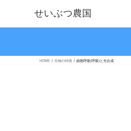
コ
ナ
ン
ビ
せいぶつ農国
テ
ゲ
ン
ー
ツ
シ
へ
ョ
ス
ン
キ
に
ッ
移
HOME
生物の特徴
細胞呼吸(呼吸)と光合成
プ
動